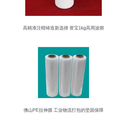
高精准注蜡铸造新选择 誉宝1kg高周波熔
埚石墨坩埚详解
佛山PE拉伸膜 工业物流打包的坚固保障