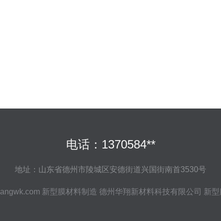
电话：1370584**
地址：山东省德州市陵城区安德街道兴国街南首3530号
iangwk.com
新型膜材料制造
德州华翔新材料科技有限公司
新型