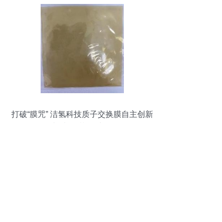
打破“膜咒” 洁氢科技质子交换膜自主创新
加速氢“芯”国产化