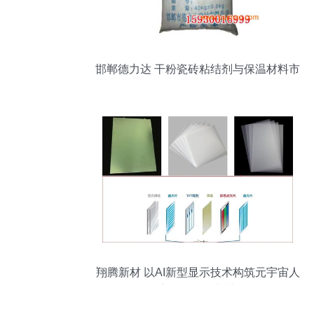
邯郸德力达 干粉瓷砖粘结剂与保温材料市
场解析
翔腾新材 以AI新型显示技术构筑元宇宙人
机交互的界面新载体