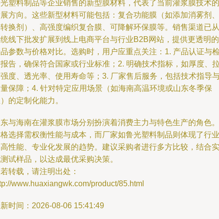
鲁光塑料制品等企业销售的新型膜材料，代表了当前灌浆膜技术
发展方向。这些新型材料可能包括：复合功能膜（如添加消雾剂
光转换剂）、高强度编织复合膜、可降解环保膜等。销售渠道已
传统线下批发扩展到线上电商平台与行业B2B网站，提供更透明的
品参数与价格对比。选购时，用户应重点关注：1. 产品认证与
报告，确保符合国家或行业标准；2. 明确技术指标，如厚度、
强度、透光率、使用寿命等；3. 厂家售后服务，包括技术指导
量保障；4. 针对特定应用场景（如海南高温环境或山东冬季保
温）的定制化能力。
山东与海南在灌浆膜市场分别扮演着消费主力与特色生产的角色
价格选择需权衡性能与成本，而厂家如鲁光塑料制品则体现了行
向高性能、专业化发展的趋势。建议采购者进行多方比较，结合
地测试样品，以达成最优采购决策。
如若转载，请注明出处：
ttp://www.huaxiangwk.com/product/85.html
新时间：2026-08-06 15:41:49