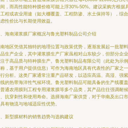
间，而高性能特种膜价格可能上浮30%-50%。建议采购方根据
体工程或农业用途（如大棚覆盖、工程防渗、水土保持等），综
考虑性价比与长期使用效益。
二、海南灌浆膜厂家概况与鲁光塑料制品公司介绍
海南地区凭借其独特的地理位置与政策优势，逐渐发展起一批塑
制品生产企业，其中灌浆膜生产厂家虽相对山东较少，但部分企
专注于高品质与特种膜生产。鲁光塑料制品有限公司（此处为示
名称，基于用户提供信息）可作为海南地区具有代表性的厂家之
进行分析。这类厂家通常注重产品研发，以适应高温、高湿、强
外线的热带海洋性气候环境。鲁光塑料制品可能具备的生产线覆
从普通农用膜到工程专用灌浆膜等多个品类，其产品往往强调耐
性、抗穿刺性和使用寿命。选择海南厂家供货，对于华南及出口
场具有物流与地域适应性优势。
三、新型膜材料的销售趋势与选购建议