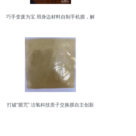
巧手变废为宝 用身边材料自制手机膜，解
锁新型膜料的省钱妙招
打破“膜咒” 洁氢科技质子交换膜自主创新
加速氢“芯”国产化