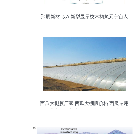
翔腾新材 以AI新型显示技术构筑元宇宙人
机交互的界面新载体
西瓜大棚膜厂家 西瓜大棚膜价格 西瓜专用
灌浆膜生产厂家 青州市聚宝塑料厂 灌浆膜,
聚乙烯膜,西瓜膜,塑料农膜,eva茂金属膜