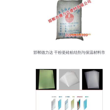
邯郸德力达 干粉瓷砖粘结剂与保温材料市
场解析