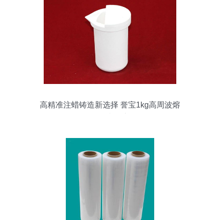
高精准注蜡铸造新选择 誉宝1kg高周波熔
埚石墨坩埚详解